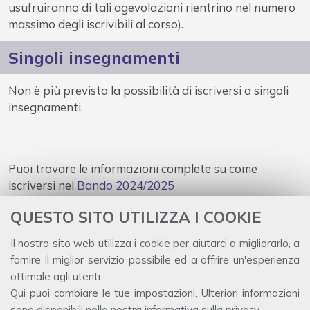
usufruiranno di tali agevolazioni rientrino nel numero
massimo degli iscrivibili al corso).
Singoli insegnamenti
Non è più prevista la possibilità di iscriversi a singoli
insegnamenti.
Puoi trovare le informazioni complete su come
iscriversi nel
Bando 2024/2025
QUESTO SITO UTILIZZA I COOKIE
Il nostro sito web utilizza i cookie per aiutarci a migliorarlo, a
Dipartimento di Management e Diritto
fornire il miglior servizio possibile ed a offrire un'esperienza
Università degli studi di Roma Tor Vergata
ottimale agli utenti.
Via Columbia, 2
Qui
puoi cambiare le tue impostazioni. Ulteriori informazioni
00133 Rome (Italy)
sono disponibili nella nostra
informativa sulla privacy