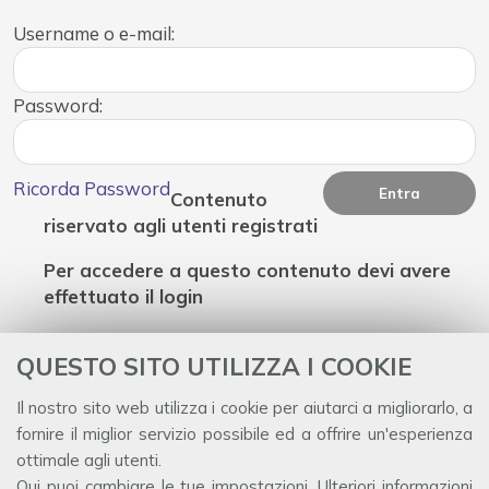
Username o e-mail:
Password:
Ricorda Password
Contenuto
riservato agli utenti registrati
Per accedere a questo contenuto devi avere
effettuato il login
QUESTO SITO UTILIZZA I COOKIE
Il nostro sito web utilizza i cookie per aiutarci a migliorarlo, a
Dipartimento di Management e Diritto
fornire il miglior servizio possibile ed a offrire un'esperienza
Università degli studi di Roma Tor Vergata
ottimale agli utenti.
Via Columbia, 2
Qui
puoi cambiare le tue impostazioni. Ulteriori informazioni